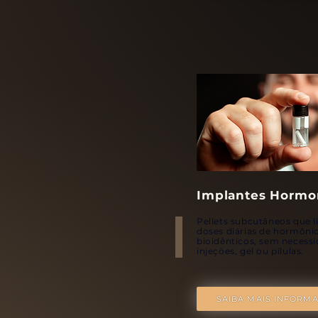
Implantes Hormo
Pellets subcutâneos que 
doses diárias de hormôni
bioidênticos, sem necess
injeções, gel ou pílulas.
SAIBA MAIS INFORM