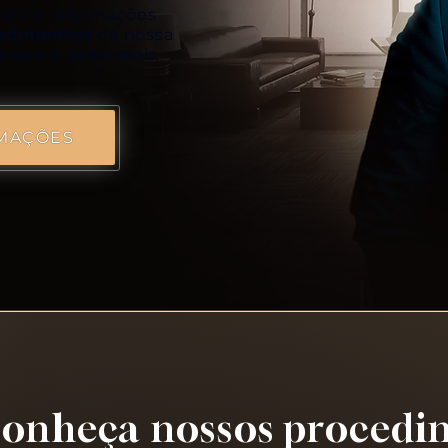
Melo e informações
edimentos
da nossa
baixo e saiba mais
RMAÇÕES
onheça nossos procedi