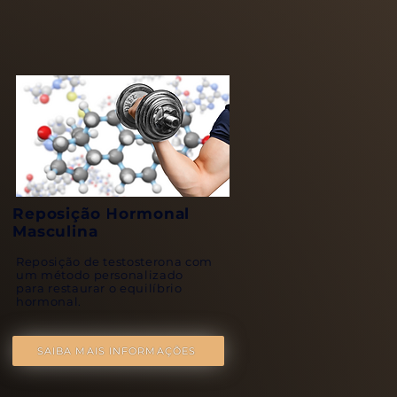
Reposição Hormonal
Masculina
Reposição de testosterona com
um método personalizado
para restaurar o equilíbrio
hormonal.
SAIBA MAIS INFORMAÇÕES