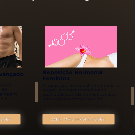
Reposição Hormonal
vançado
Feminina
douro
A reposição hormonal no climatério
o só
ou pós-menopausa melhora a
s também
qualidade de vida, mimetizando a
mo e
produção hormonal natural.
AÇÕES
SAIBA MAIS INFORMAÇÕES