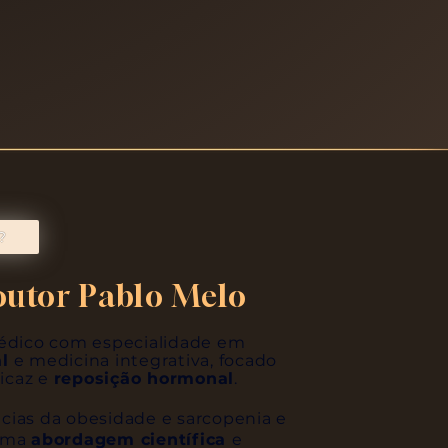
?
utor Pablo Melo
édico com especialidade em
l
e medicina integrativa, focado
ficaz e
reposição hormonal
.
ias da obesidade e sarcopenia e
 uma
abordagem científica
e