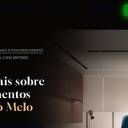
48:00:00
EM IMPLANTES – oferta acaba em
NAIS E EMAGRECIMENTO
lo CRM 29709SC
is sobre
mentos
o Melo
sultas
,
conteúdos