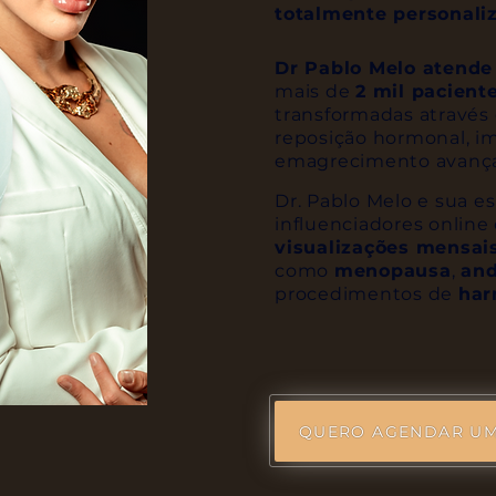
totalmente personali
Dr Pablo Melo atende
mais de
2 mil pacient
transformadas através
reposição hormonal, i
emagrecimento avanç
Dr. Pablo Melo e sua e
influenciadores onlin
visualizações mensai
como
menopausa
,
an
procedimentos de
har
QUERO AGENDAR UM