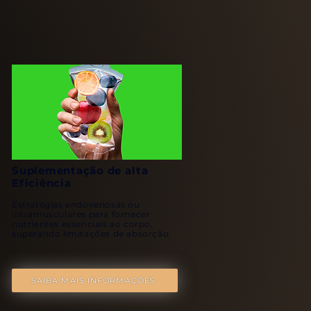
Suplementação de alta
Eficiência
Estratégias endovenosas ou
intramusculares para fornecer
nutrientes essenciais ao corpo,
superando limitações de absorção.
SAIBA MAIS INFORMAÇÕES