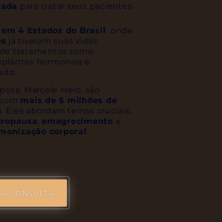
zada
para tratar seus pacientes.
 em 4 Estados do Brasil
onde
es
já tiveram suas vidas
 de tratamentos como
mplantes hormonais e
ado.
sposa, Marcele Melo, são
e com
mais de 5 milhões de
s
. Eles abordam temas cruciais,
dropausa
,
emagrecimento
e
monização corporal
A CONSULTA