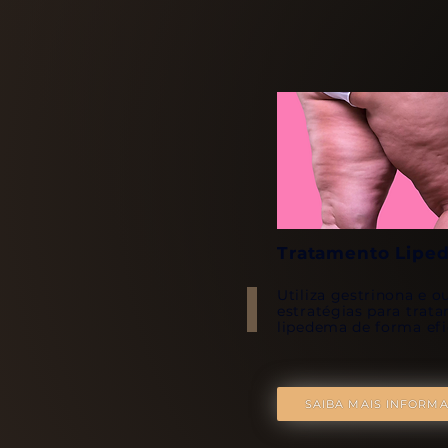
Tratamento Lipe
Utiliza gestrinona e o
estratégias para trata
lipedema de forma efi
SAIBA MAIS INFORM