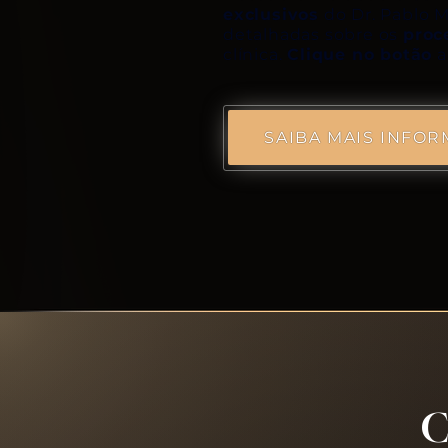
exclusivos
do Dr. Pablo 
detalhadas sobre os
proc
clínica.
Clique no botão
a
SAIBA MAIS INFO
C