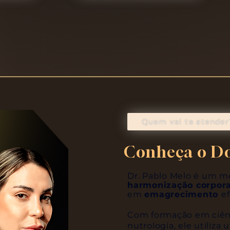
Quem vai te atender
Conheça o Do
Dr. Pablo Melo é um m
harmonização corpora
em
emagrecimento
e
Com formação em ciênc
nutrologia, ele utiliza