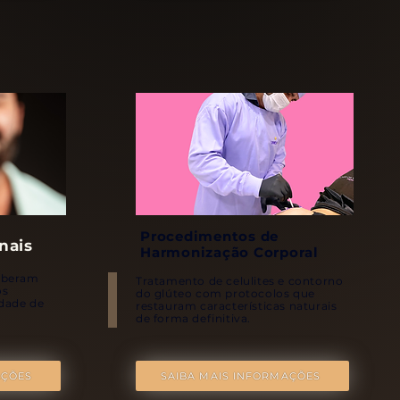
Procedimentos de
nais
Harmonização Corporal
liberam
Tratamento de celulites e contorno
os
do glúteo com protocolos que
idade de
restauram características naturais
de forma definitiva.
AÇÕES
SAIBA MAIS INFORMAÇÕES