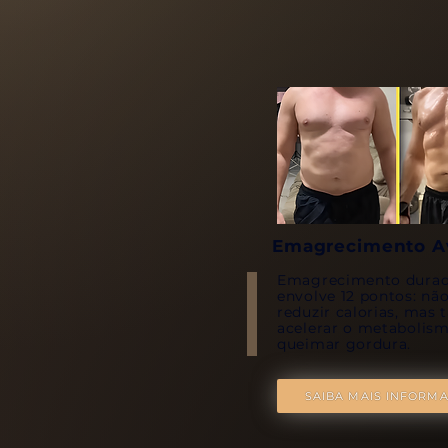
Emagrecimento A
Emagrecimento dura
envolve 12 pontos: nã
reduzir calorias, ma
acelerar o metabolis
queimar gordura.
SAIBA MAIS INFORM