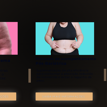
Protocolo de acompanhamento
dema
Pós-Bariátrica
utras
Suplementação de alta eficiência
para contornar a absorção reduzida
r o
de nutrientes e evitar o reganho de
caz.
peso.
AÇÕES
SAIBA MAIS INFORMAÇÕES