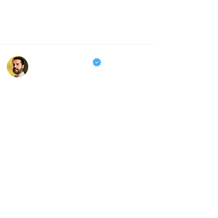
Blog Dr Pablo
Melo
Dr Pablo Melo
Médico e Professor de Médicos
19 de set. de 2024
Atualizado:
19 de set. de 2024
Descubra por que o uso de 
medicamentos como Ozempic e 
Mounjaro pode ajudar no 
emagrecimento, mas só a correção 
do corpo e da saúde garantem 
resultados duradouros. Entenda 
como a gordura visceral e o 
equilíbrio hormonal influenciam na 
perda de peso.